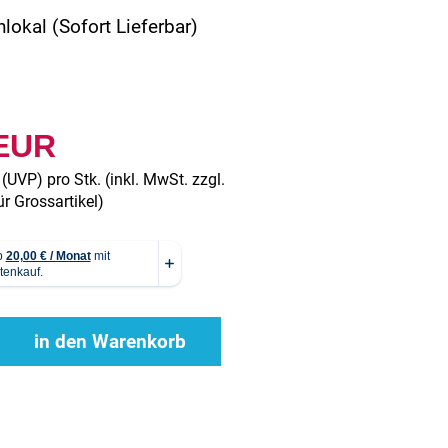
okal (Sofort Lieferbar)
 EUR
(
UVP
) pro Stk. (inkl. MwSt. zzgl.
r Grossartikel
)
in den Warenkorb