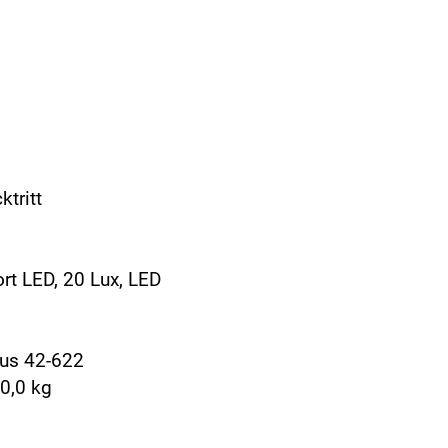
5
tritt
rt LED, 20 Lux, LED
lus 42-622
0,0 kg