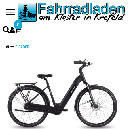
0
E-RÄDER