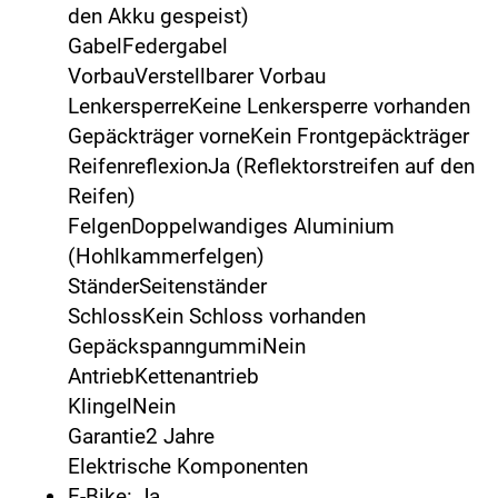
den Akku gespeist)
GabelFedergabel
VorbauVerstellbarer Vorbau
LenkersperreKeine Lenkersperre vorhanden
Gepäckträger vorneKein Frontgepäckträger
ReifenreflexionJa (Reflektorstreifen auf den
Reifen)
FelgenDoppelwandiges Aluminium
(Hohlkammerfelgen)
StänderSeitenständer
SchlossKein Schloss vorhanden
GepäckspanngummiNein
AntriebKettenantrieb
KlingelNein
Garantie2 Jahre
Elektrische Komponenten
E-Bike: Ja