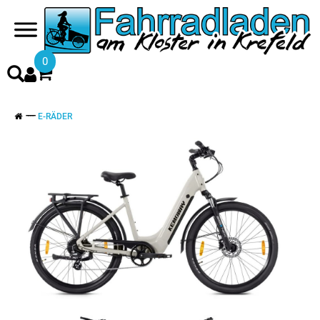
0
E-RÄDER