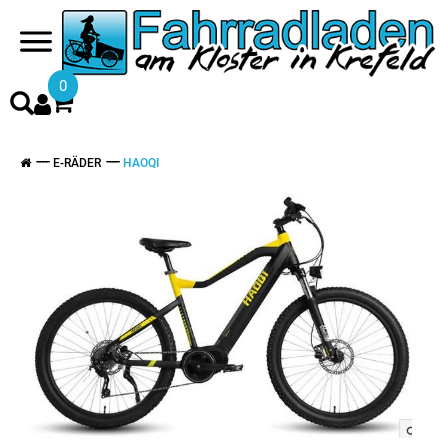
0
E-RÄDER
HAOQI