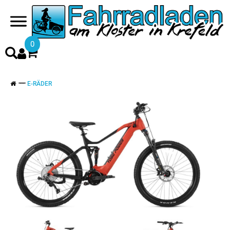
0
E-RÄDER