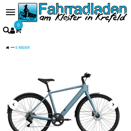
0
E-RÄDER