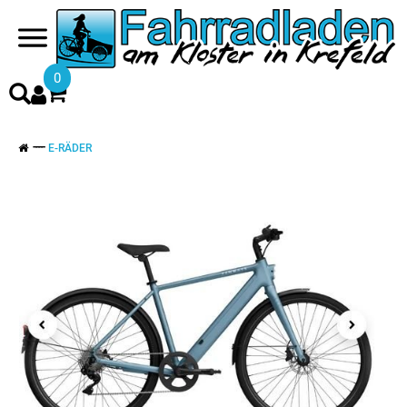
0
E-RÄDER