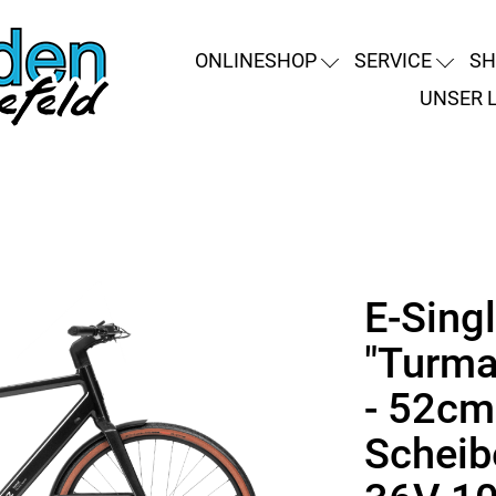
ONLINESHOP
SERVICE
SH
UNSER 
E-Sing
"Turmal
- 52cm
Schei