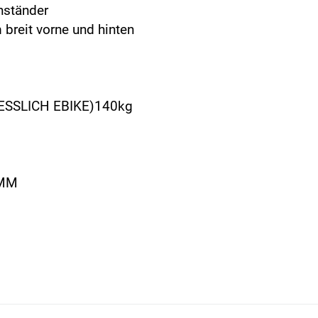
nständer
eit vorne und hinten
ESSLICH EBIKE)140kg
0MM