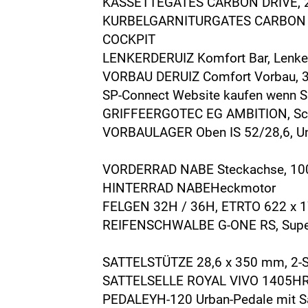
KASSETTEGATES CARBON DRIVE, 
KURBELGARNITURGATES CARBON D
COCKPIT
LENKERDERUIZ Komfort Bar, Lenker
VORBAU DERUIZ Comfort Vorbau, 31
SP-Connect Website kaufen wenn S
GRIFFEERGOTEC EG AMBITION, Sc
VORBAULAGER Oben IS 52/28,6, Un
VORDERRAD NABE Steckachse, 1
HINTERRAD NABEHeckmotor
FELGEN 32H / 36H, ETRTO 622 x 17
REIFENSCHWALBE G-ONE RS, Super 
SATTELSTÜTZE 28,6 x 350 mm, 2-Sc
SATTELSELLE ROYAL VIVO 1405H
PEDALEYH-120 Urban-Pedale mit San