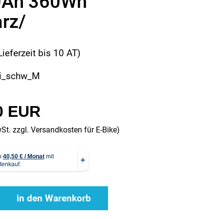
0Ah 360Wh
rz/
Lieferzeit bis 10 AT)
li_schw_M
0 EUR
wSt. zzgl.
Versandkosten für E-Bike
)
in den Warenkorb