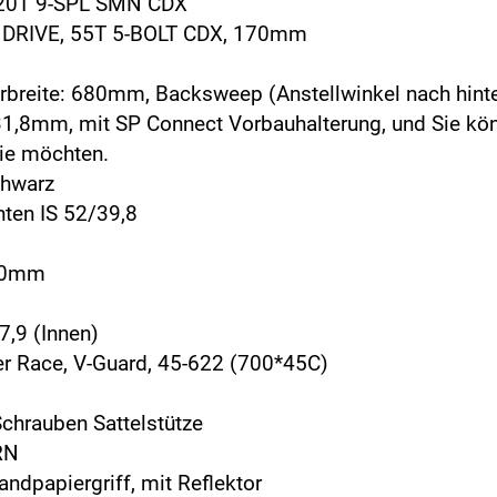
20T 9-SPL SMN CDX
RIVE, 55T 5-BOLT CDX, 170mm
breite: 680mm, Backsweep (Anstellwinkel nach hint
,8mm, mit SP Connect Vorbauhalterung, und Sie kön
ie möchten.
hwarz
ten IS 52/39,8
00mm
,9 (Innen)
Race, V-Guard, 45-622 (700*45C)
hrauben Sattelstütze
RN
dpapiergriff, mit Reflektor