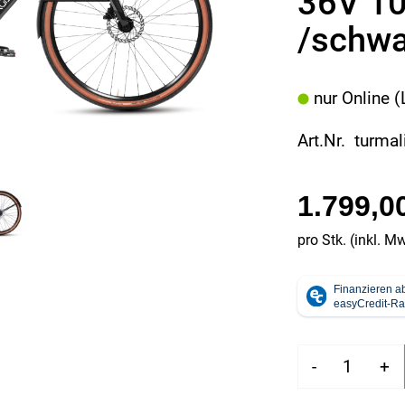
36V 1
/schwa
nur Online (
Art.Nr. turma
1.799,0
pro Stk. (inkl. M
-
+