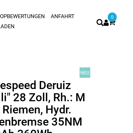
OPBEWERTUNGEN
ANFAHRT
0
LADEN
lespeed Deruiz
i" 28 Zoll, Rh.: M
 Riemen, Hydr.
benbremse 35NM