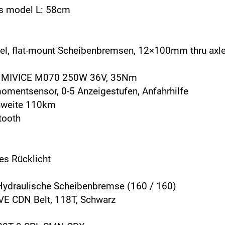
s model L: 58cm
el, flat-mount Scheibenbremsen, 12×100mm thru axl
, MIVICE M070 250W 36V, 35Nm
entsensor, 0-5 Anzeigestufen, Anfahrhilfe
hweite 110km
tooth
es Rücklicht
raulische Scheibenbremse (160 / 160)
 CDN Belt, 118T, Schwarz