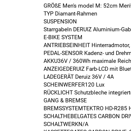
GRÖßE Men's model M: 52cm Men'
TYP Diamant-Rahmen
SUSPENSION
Starrgabeln DERUIZ Aluminium-Gab
E-BIKE SYSTEM
ANTRIEBSEINHEIT Hinterradmotor
PEDAL-SENSOR Kadenz- und Drehmom
AKKU36V / 360Wh maximale Reic
ANZEIGEDERUIZ Farb-LCD mit Blue
LADEGERÄT Deruiz 36V / 4A
SCHEINWERFER120 Lux
RÜCKLICHT Schutzbleche integriert
GANG & BREMSE
BREMSSYSTEMTEKTRO HD-R285 Hyd
SCHALTHEBELGATES CARBON DRIVE
SCHALTWERKN/A