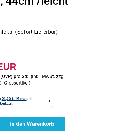
, 44cm /leicht
okal (Sofort Lieferbar)
 EUR
(
UVP
) pro Stk. (inkl. MwSt. zzgl.
r Grossartikel
)
in den Warenkorb