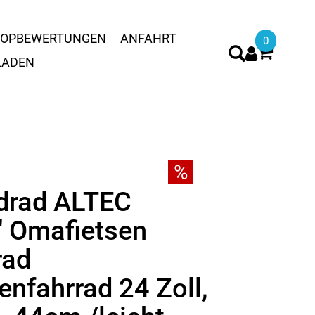
OPBEWERTUNGEN
ANFAHRT
0
LADEN
drad ALTEC
" Omafietsen
rad
nfahrrad 24 Zoll,