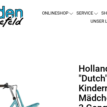
ONLINESHOP
SERVICE
SH
UNSER 
Hollan
"Dutch
Kinder
Mädche