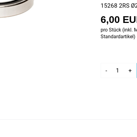
15268 2RS Ø
6,00 E
pro Stück (inkl. 
Standardartikel
)
-
+