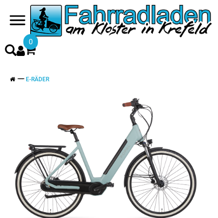
0
E-RÄDER