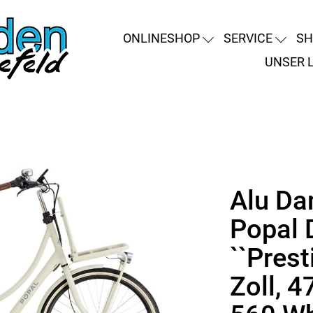
ONLINESHOP
SERVICE
SH
UNSER 
Alu Da
Popal 
``Prest
Zoll, 4