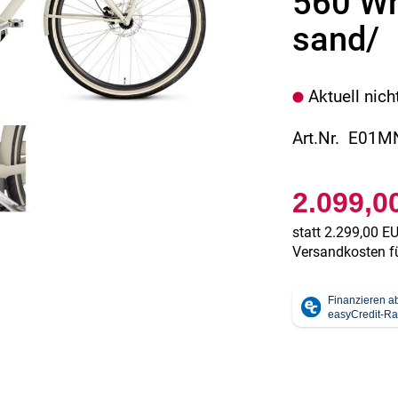
560 Wh
sand/
Aktuell nich
Art.Nr. E01
2.099,0
statt
2.299,00 E
Versandkosten fü