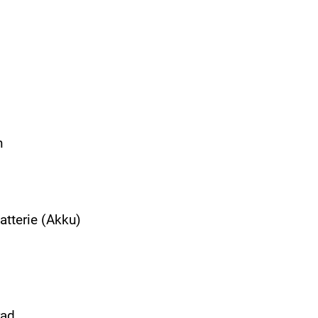
n
atterie (Akku)
rad