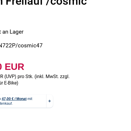
 Freilauf /cosmic
t an Lager
MN722P/cosmic47
0 EUR
UR
(
UVP
) pro Stk. (inkl. MwSt. zzgl.
r E-Bike
)