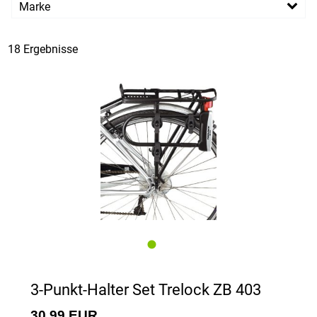
Marke
PREISFILTER ANWENDEN
Axa
Trelock
Velo Guard
XLC
18 Ergebnisse
3-Punkt-Halter Set Trelock ZB 403
30,99 EUR