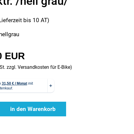
r. /hell grau/
Lieferzeit bis 10 AT)
hellgrau
0 EUR
St. zzgl.
Versandkosten für E-Bike
)
in den Warenkorb