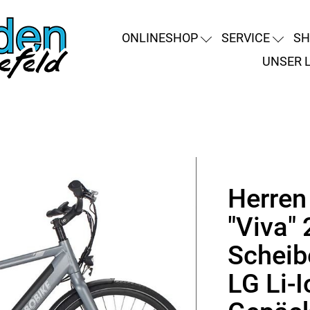
ONLINESHOP
SERVICE
SH
UNSER 
Herren
"Viva" 
Scheib
LG Li-