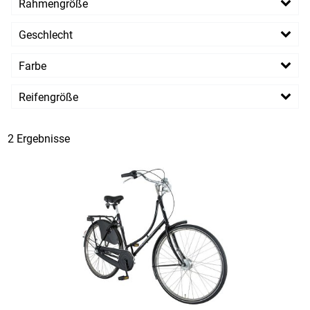
Rahmengröße
47 cm
55 cm
Geschlecht
Damen
Farbe
Reifengröße
28 Zoll
2 Ergebnisse