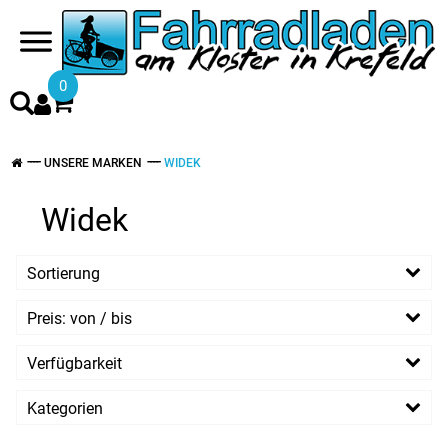
0
UNSERE MARKEN
WIDEK
Widek
Sortierung
Preis: von / bis
EUR
Verfügbarkeit
EUR
Kategorien
PREISFILTER ANWENDEN
Klingel