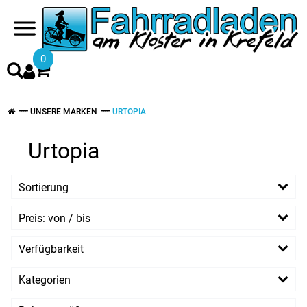
0
UNSERE MARKEN
URTOPIA
Urtopia
Sortierung
Preis: von / bis
EUR
Verfügbarkeit
EUR
Kategorien
PREISFILTER ANWENDEN
E-Rad im Ladenlokal
E-Räder
Urtopia