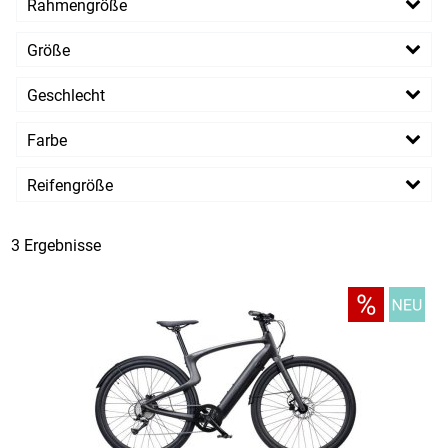
Rahmengröße
L
M
Größe
L
M
Geschlecht
Herren
Farbe
Reifengröße
28 Zoll
3 Ergebnisse