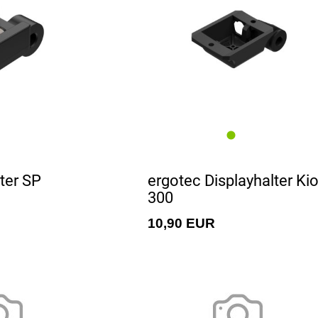
Griffe
Handyhalter und
Lenkerschloss
Lenker
Sattelstütze
Steuersatz
Vorbau
ter SP
ergotec Displayhalter Ki
300
10,90 EUR