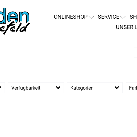
ONLINESHOP
SERVICE
SH
UNSER 
Verfügbarkeit
Kategorien
Far
Band & Überzug
Ersatzteile für
R
Sattel und Stütze
R
Flasche &
Flaschenhalter