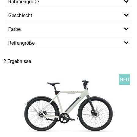
Rahmengröße
61 cm
Geschlecht
Herren
Farbe
Reifengröße
28 Zoll
2 Ergebnisse