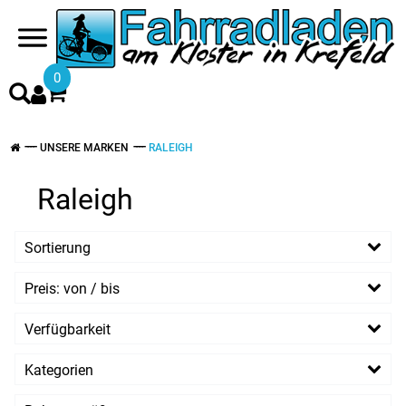
0
UNSERE MARKEN
RALEIGH
Raleigh
Sortierung
Preis: von / bis
EUR
Verfügbarkeit
EUR
Kategorien
PREISFILTER ANWENDEN
E-Räder
Raleigh