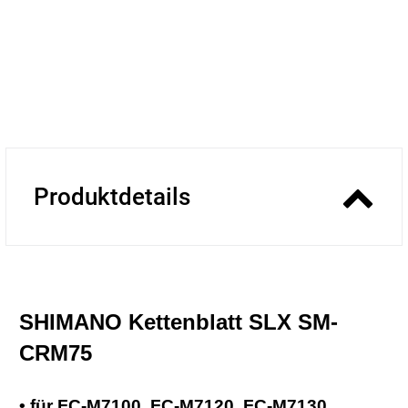
Produktdetails
SHIMANO Kettenblatt SLX
SM-
CRM75
• für FC-M7100, FC-M7120, FC-M7130