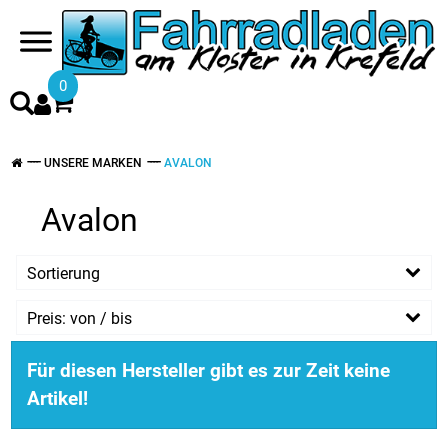
0
UNSERE MARKEN
AVALON
Avalon
Sortierung
Preis: von / bis
EUR
Für diesen Hersteller gibt es zur Zeit keine
EUR
Artikel!
PREISFILTER ANWENDEN