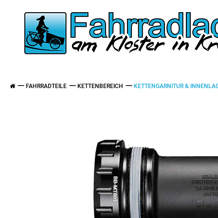
FAHRRADTEILE
KETTENBEREICH
KETTENGARNITUR & INNENLA