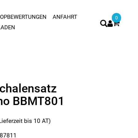
OPBEWERTUNGEN
ANFAHRT
0
LADEN
chalensatz
no BBMT801
Lieferzeit bis 10 AT)
887811