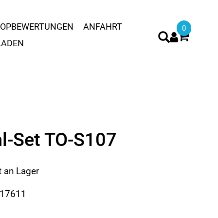
OPBEWERTUNGEN
ANFAHRT
0
LADEN
l-Set TO-S107
t an Lager
617611