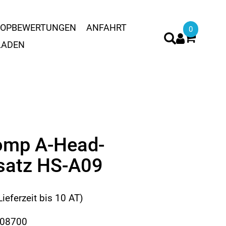
OPBEWERTUNGEN
ANFAHRT
0
LADEN
omp A-Head-
satz HS-A09
Lieferzeit bis 10 AT)
508700