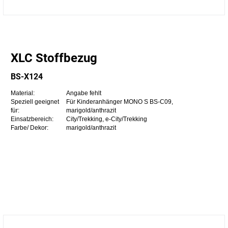
XLC Stoffbezug
BS-X124
Material:
Angabe fehlt
Speziell geeignet
Für Kinderanhänger MONO S BS-C09,
für:
marigold/anthrazit
Einsatzbereich:
City/Trekking, e-City/Trekking
Farbe/ Dekor:
marigold/anthrazit