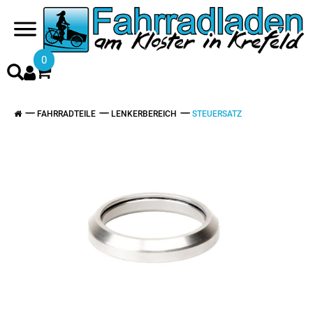
0
FAHRRADTEILE
LENKERBEREICH
STEUERSATZ