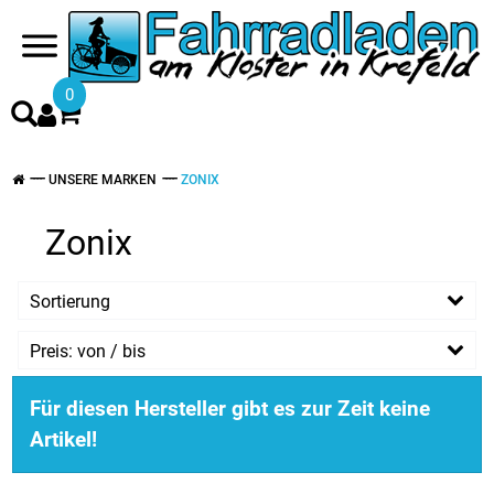
0
UNSERE MARKEN
ZONIX
Zonix
Sortierung
Preis: von / bis
EUR
Für diesen Hersteller gibt es zur Zeit keine
EUR
Artikel!
PREISFILTER ANWENDEN